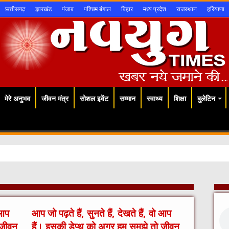
छत्तीसगढ़
झारखंड
पंजाब
पश्चिम बंगाल
बिहार
मध्य प्रदेश
राजस्थान
हरियाणा
मेरे अनुभव
जीवन मंत्र
सोशल इवेंट
सम्मान
स्वाथ्य
शिक्षा
बुलेटिन
 आप
आप जो पढ़ते हैं, सुनते हैं, देखते हैं, वो आप
 जीवन
हैं। इसकी डेप्थ को अगर हम समझे तो जीवन