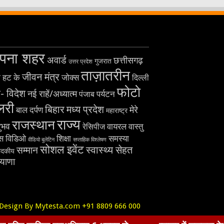
पना शहर
अवार्ड
छत्तीसगढ़
गुजरात
उत्तर प्रदेश
ताज़ातरीन
जीवन मंत्र
 हट के
जोक्स
दिल्ली
फोटो
- विदेश
नई राहें/अध्यात्म
पर्यटन
पंजाब
लरी
बिहार
मध्य प्रदेश
मेरे
बाल दर्पण
महाराष्ट्र
राज्य
राजस्थान
ुभव
वायरल
रेसिपीज
वास्तु
विडिओ
्स
शिक्षा
समस्या
वीडियो बुलेटिन
सप्ताहिक विश्लेषण
सोशल इवेंट
स्वास्थ्य सेहत
सम्मान
पादकीय
ियाणा
Design By Mytesta.com +91 8809 666 000