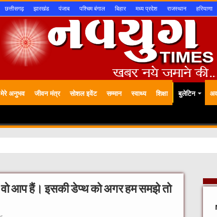
छत्तीसगढ़
झारखंड
पंजाब
पश्चिम बंगाल
बिहार
मध्य प्रदेश
राजस्थान
हरियाणा
मेरे अनुभव
जीवन मंत्र
सोशल इवेंट
सम्मान
स्वाथ्य
शिक्षा
बुलेटिन
अवा
 हैं, वो आप हैं। इसकी डेप्थ को अगर हम समझे तो
s