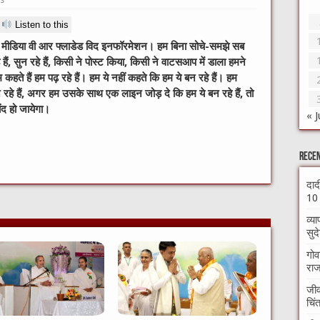
Listen to this
िंट मीडिया वी आर फ्लाडेड विद इनफॉरमेशन। हम बिना सोचे-समझे सब
े हैं, सुन रहे हैं, किसी ने पोस्ट किया, किसी ने वाटसआप में डाला हमने
हम कहते हैं हम पढ़ रहे हैं। हम ये नहीं कहते कि हम ये बन रहे हैं। हम
म सुन रहे हैं, अगर हम उसके साथ एक लाइन जोड़ दे कि हम ये बन रहे हैं, तो
द हो जायेगा।
« J
Recen
l
दाद
10 
r
व्य
सुद
m
गोव
राज
जीव
चिं