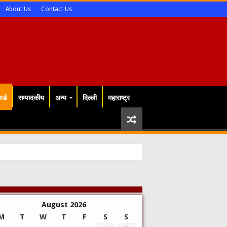
About Us
Contact Us
र्ड
सम्पादकीय
अन्य
दिल्ली
महाराष्ट्र
August 2026
M
T
W
T
F
S
S