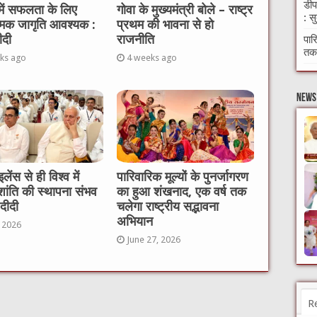
डीप
 में सफलता के लिए
गोवा के मुख्यमंत्री बोले – राष्ट्र
: स
्मिक जागृति आवश्यक :
प्रथम की भावना से हो
ीदी
राजनीति
पार
तक 
ks ago
4 weeks ago
News 
ेंस से ही विश्व में
पारिवारिक मूल्यों के पुनर्जागरण
शांति की स्थापना संभव
का हुआ शंखनाद, एक वर्ष तक
 दीदी
चलेगा राष्ट्रीय सद्भावना
अभियान
, 2026
June 27, 2026
R