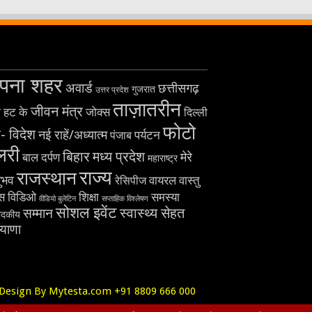
पना शहर
अवार्ड
छत्तीसगढ़
गुजरात
उत्तर प्रदेश
ताज़ातरीन
जीवन मंत्र
 हट के
जोक्स
दिल्ली
फोटो
- विदेश
नई राहें/अध्यात्म
पर्यटन
पंजाब
लरी
बिहार
मध्य प्रदेश
मेरे
बाल दर्पण
महाराष्ट्र
राज्य
राजस्थान
ुभव
वायरल
रेसिपीज
वास्तु
विडिओ
्स
शिक्षा
समस्या
वीडियो बुलेटिन
सप्ताहिक विश्लेषण
सोशल इवेंट
स्वास्थ्य सेहत
सम्मान
पादकीय
ियाणा
Design By Mytesta.com +91 8809 666 000