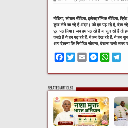
मीडिया, सोशल मीडिया, इलेक्ट्रॉनिक मीडिया, प्र
कुछ लेते जा रहे हैं अंदर। जो हम पढ़ रहे हैं, देख रह
पूरा पढ़ लिया। जब हम पढ़ रहे हैं या सुन रहे हैं तो 
कहते हैं ये हम पढ़ रहे हैं, ये हम देख रहे हैं, ये ह
आप देखना कि निगेटिव सोचना, देखना उसी समय बं
F
T
E
M
W
T
a
w
m
e
h
e
c
it
ai
ss
at
e
e
te
l
e
s
g
Related Articles
b
r
n
A
a
o
g
p
o
er
p
k