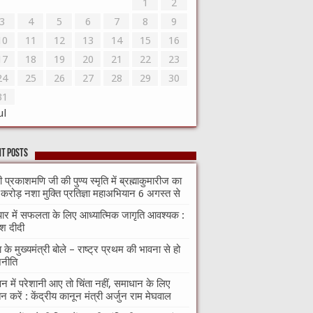
1
2
3
4
5
6
7
8
9
10
11
12
13
14
15
16
17
18
19
20
21
22
23
24
25
26
27
28
29
30
31
ul
t Posts
ी प्रकाशमणि जी की पुण्य स्मृति में ब्रह्माकुमारीज का
करोड़ नशा मुक्ति प्रतिज्ञा महाअभियान 6 अगस्त से
ापार में सफलता के लिए आध्यात्मिक जागृति आवश्यक :
ेश दीदी
ा के मुख्यमंत्री बोले – राष्ट्र प्रथम की भावना से हो
नीति
न में परेशानी आए तो चिंता नहीं, समाधान के लिए
तन करें : केंद्रीय कानून मंत्री अर्जुन राम मेघवाल