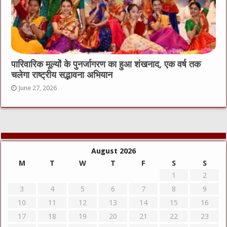
पारिवारिक मूल्यों के पुनर्जागरण का हुआ शंखनाद, एक वर्ष तक
चलेगा राष्ट्रीय सद्भावना अभियान
June 27, 2026
August 2026
M
T
W
T
F
S
S
1
2
3
4
5
6
7
8
9
10
11
12
13
14
15
16
17
18
19
20
21
22
23