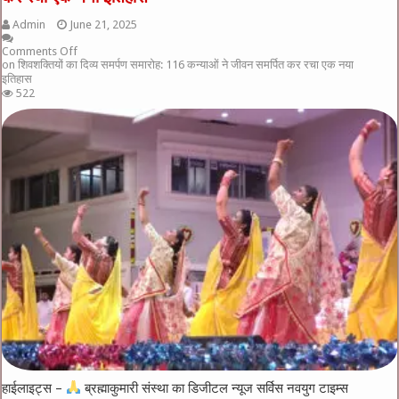
Admin
June 21, 2025
Comments Off
on शिवशक्तियों का दिव्य समर्पण समारोह: 116 कन्याओं ने जीवन समर्पित कर रचा एक नया
इतिहास
522
हाईलाइट्स –
ब्रह्माकुमारी संस्था का डिजीटल न्यूज सर्विस नवयुग टाइम्स